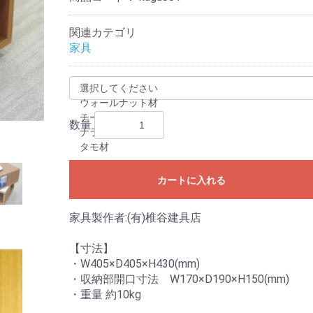
関連カテゴリ
家具
数量
カートに入れる
家具製作者:(有)椎谷建具店
【寸法】
・W405×D405×H430(mm)
・収納部開口寸法 W170×D190×H150(mm)
・重量 約10kg