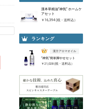
漢本草精油”神気” ホームケ
アセット
￥16,394 (税・送料込）
ランキング
漢方アロマオイル
”神気”簡単脚やせセット
￥21,028 (税・送料込）